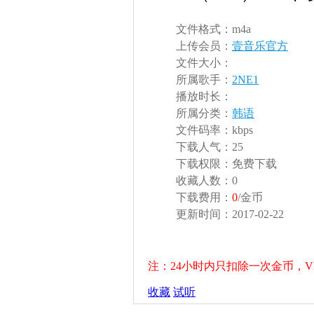
文件格式：
m4a
上传会员：
壹音乐官方
文件大小：
所属歌手：
2NE1
播放时长：
所属分类：
韩语
文件码率：
kbps
下载人气：
25
下载权限：
免费下载
收藏人数：
0
下载费用：
0
/金币
更新时间：
2017-02-22
注：24小时内只扣除一次金币，V
收藏
试听