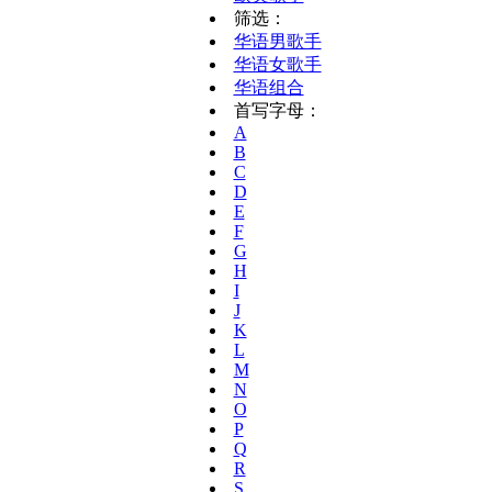
筛选：
华语男歌手
华语女歌手
华语组合
首写字母：
A
B
C
D
E
F
G
H
I
J
K
L
M
N
O
P
Q
R
S