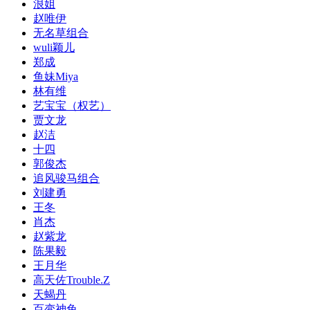
浪姐
赵唯伊
无名草组合
wuli颖儿
郑成
鱼妹Miya
林有维
艺宝宝（权艺）
贾文龙
赵洁
十四
郭俊杰
追风骏马组合
刘建勇
王冬
肖杰
赵紫龙
陈果毅
王月华
高天佐Trouble.Z
天蝎丹
百变神兔