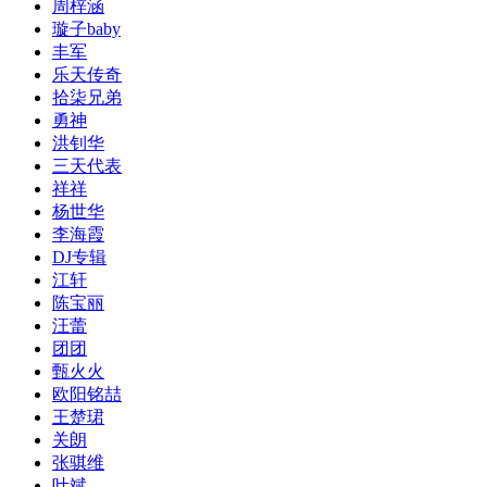
周梓涵
璇子baby
丰军
乐天传奇
拾柒兄弟
勇神
洪钊华
三天代表
祥祥
杨世华
李海霞
DJ专辑
江轩
陈宝丽
汪蕾
团团
甄火火
欧阳铭喆
王楚珺
关朗
张骐维
叶斌