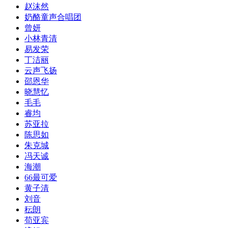
赵沫然
奶酪童声合唱团
曾妍
小林青清
易发荣
丁洁丽
云声飞扬
邵恩华
晓慧忆
毛毛
睿均
苏亚拉
陈思如
朱克城
冯天诚
海潮
66最可爱
黄子清
刘音
秐朗
苟亚宾