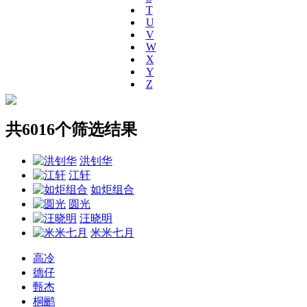
T
U
V
W
X
Y
Z
共6016个筛选结果
洪钊华
江轩
如炬组合
圆光
汪晓明
米米七月
高冷
德仔
甄杰
桐鹂