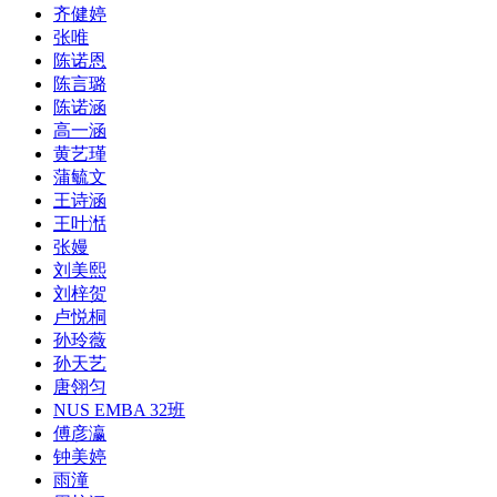
齐健婷
张唯
陈诺恩
陈言璐
陈诺涵
高一涵
黄艺瑾
蒲毓文
王诗涵
王叶湉
张嫚
刘美熙
刘梓贺
卢悦桐
孙玲薇
孙天艺
唐翎匀
NUS EMBA 32班
傅彦瀛
钟美婷
雨潼