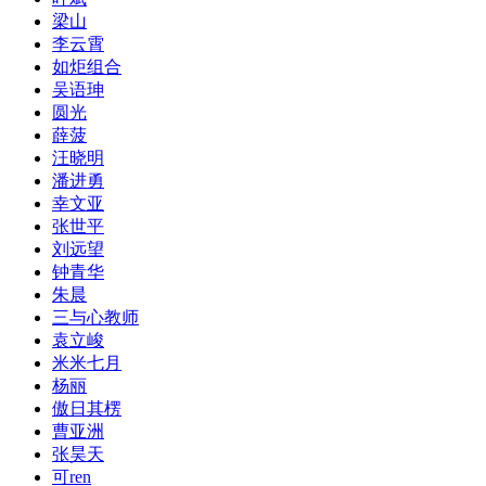
梁山
李云霄
如炬组合
吴语珅
圆光
薛菠
汪晓明
潘进勇
幸文亚
张世平
刘远望
钟青华
朱晨
三与心教师
袁立峻
米米七月
杨丽
傲日其楞
曹亚洲
张昊天
可ren