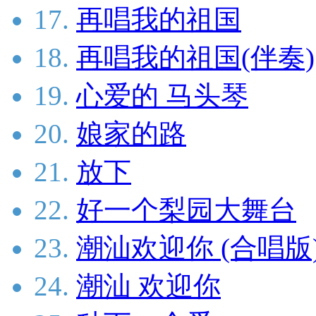
17.
再唱我的祖国
18.
再唱我的祖国(伴奏)
19.
心爱的 马头琴
20.
娘家的路
21.
放下
22.
好一个梨园大舞台
23.
潮汕欢迎你 (合唱版
24.
潮汕 欢迎你