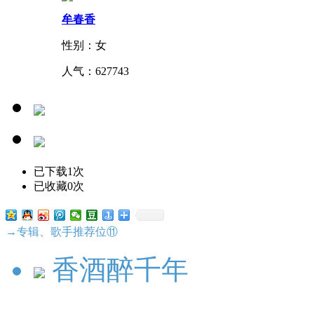
牟春香
性别：女
人气：
627743
已下载1次
已收藏0次
→专辑、歌手推荐位⑪
香酒醉千年