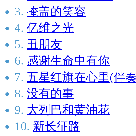
3.
掩盖的笑容
4.
亿维之光
5.
丑朋友
6.
感谢生命中有你
7.
五星红旗在心里(伴奏
8.
没有的事
9.
大列巴和黄油花
10.
新长征路