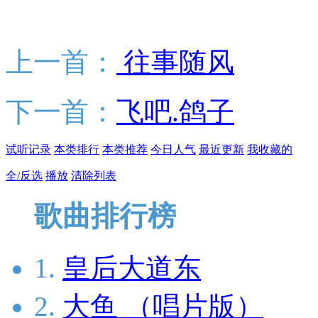
上一首：
往事随风
下一首：
飞吧.鸽子
试听记录
本类排行
本类推荐
今日人气
最近更新
我收藏的
全/反选
播放
清除列表
歌曲排行榜
1.
皇后大道东
2.
大鱼 （唱片版）