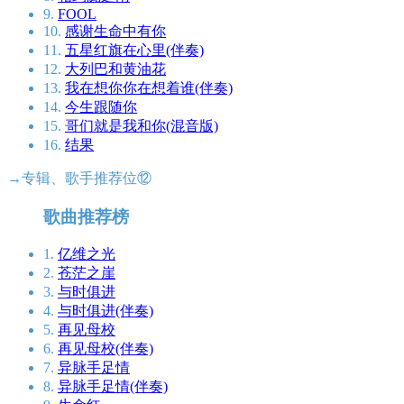
9.
FOOL
10.
感谢生命中有你
11.
五星红旗在心里(伴奏)
12.
大列巴和黄油花
13.
我在想你你在想着谁(伴奏)
14.
今生跟随你
15.
哥们就是我和你(混音版)
16.
结果
→专辑、歌手推荐位⑫
歌曲推荐榜
1.
亿维之光
2.
苍茫之崖
3.
与时俱进
4.
与时俱进(伴奏)
5.
再见母校
6.
再见母校(伴奏)
7.
异脉手足情
8.
异脉手足情(伴奏)