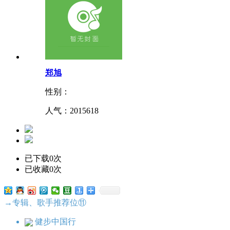
郑旭
性别：
人气：
2015618
已下载0次
已收藏0次
→专辑、歌手推荐位⑪
健步中国行