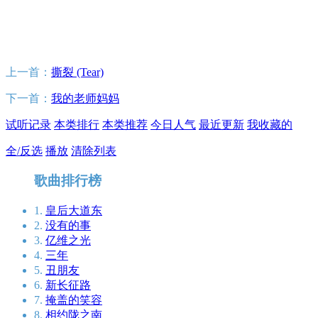
上一首：
撕裂 (Tear)
下一首：
我的老师妈妈
试听记录
本类排行
本类推荐
今日人气
最近更新
我收藏的
全/反选
播放
清除列表
歌曲排行榜
1.
皇后大道东
2.
没有的事
3.
亿维之光
4.
三年
5.
丑朋友
6.
新长征路
7.
掩盖的笑容
8.
相约陇之南