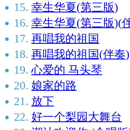
15.
幸生华夏(第三版)
16.
幸生华夏(第三版)(
17.
再唱我的祖国
18.
再唱我的祖国(伴奏)
19.
心爱的 马头琴
20.
娘家的路
21.
放下
22.
好一个梨园大舞台