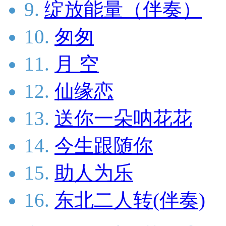
9.
绽放能量（伴奏）
10.
匆匆
11.
月 空
12.
仙缘恋
13.
送你一朵呐花花
14.
今生跟随你
15.
助人为乐
16.
东北二人转(伴奏)