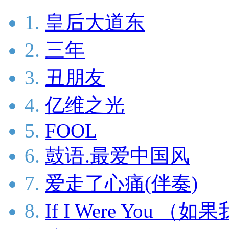
1.
皇后大道东
2.
三年
3.
丑朋友
4.
亿维之光
5.
FOOL
6.
鼓语.最爱中国风
7.
爱走了心痛(伴奏)
8.
If I Were You （