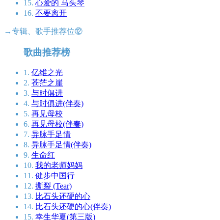
15.
心爱的 马头琴
16.
不要离开
→专辑、歌手推荐位⑫
歌曲推荐榜
1.
亿维之光
2.
苍茫之崖
3.
与时俱进
4.
与时俱进(伴奏)
5.
再见母校
6.
再见母校(伴奏)
7.
异脉手足情
8.
异脉手足情(伴奏)
9.
生命红
10.
我的老师妈妈
11.
健步中国行
12.
撕裂 (Tear)
13.
比石头还硬的心
14.
比石头还硬的心(伴奏)
15.
幸生华夏(第三版)