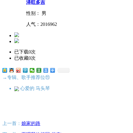
泽旺多吉
性别： 男
人气：
2016962
已下载0次
已收藏0次
→专辑、歌手推荐位⑪
心爱的 马头琴
上一首：
娘家的路