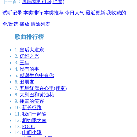
下一首：
再唱我的祖国(伴奏)
试听记录
本类排行
本类推荐
今日人气
最近更新
我收藏的
全/反选
播放
清除列表
歌曲排行榜
1.
皇后大道东
2.
亿维之光
3.
三年
4.
没有的事
5.
感谢生命中有你
6.
丑朋友
7.
五星红旗在心里(伴奏)
8.
大列巴和黄油花
9.
掩盖的笑容
10.
新长征路
11.
我们一起酷
12.
相约陇之南
13.
FOOL
14.
山间小溪