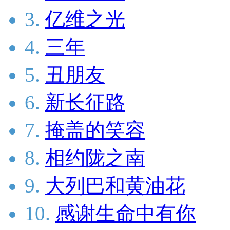
3.
亿维之光
4.
三年
5.
丑朋友
6.
新长征路
7.
掩盖的笑容
8.
相约陇之南
9.
大列巴和黄油花
10.
感谢生命中有你