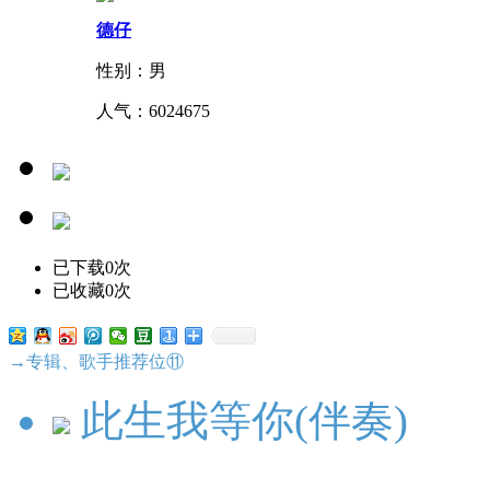
德仔
性别：男
人气：
6024675
已下载0次
已收藏0次
→专辑、歌手推荐位⑪
此生我等你(伴奏)