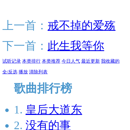
上一首：
戒不掉的爱殇
下一首：
此生我等你
试听记录
本类排行
本类推荐
今日人气
最近更新
我收藏的
全/反选
播放
清除列表
歌曲排行榜
1.
皇后大道东
2.
没有的事