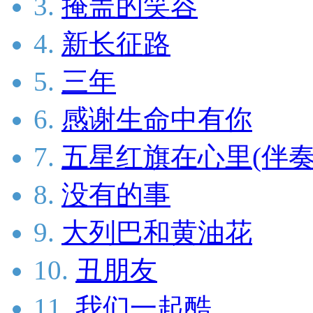
3.
掩盖的笑容
4.
新长征路
5.
三年
6.
感谢生命中有你
7.
五星红旗在心里(伴奏
8.
没有的事
9.
大列巴和黄油花
10.
丑朋友
11.
我们一起酷