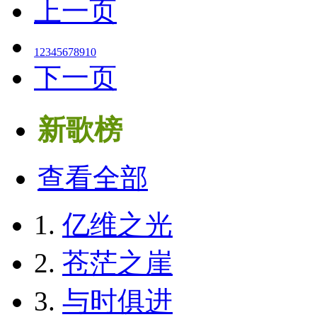
上一页
1
2
3
4
5
6
7
8
9
10
下一页
新歌榜
查看全部
1.
亿维之光
2.
苍茫之崖
3.
与时俱进