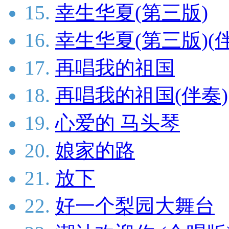
15.
幸生华夏(第三版)
16.
幸生华夏(第三版)(
17.
再唱我的祖国
18.
再唱我的祖国(伴奏)
19.
心爱的 马头琴
20.
娘家的路
21.
放下
22.
好一个梨园大舞台