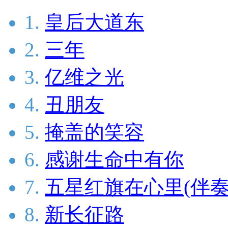
1.
皇后大道东
2.
三年
3.
亿维之光
4.
丑朋友
5.
掩盖的笑容
6.
感谢生命中有你
7.
五星红旗在心里(伴奏
8.
新长征路