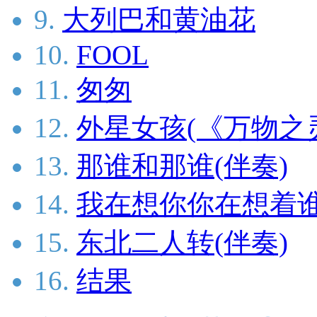
9.
大列巴和黄油花
10.
FOOL
11.
匆匆
12.
外星女孩(《万物之
13.
那谁和那谁(伴奏)
14.
我在想你你在想着谁
15.
东北二人转(伴奏)
16.
结果