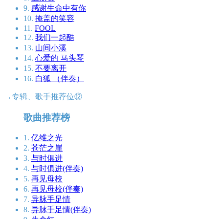
9.
感谢生命中有你
10.
掩盖的笑容
11.
FOOL
12.
我们一起酷
13.
山间小溪
14.
心爱的 马头琴
15.
不要离开
16.
白狐 （伴奏）
→专辑、歌手推荐位⑫
歌曲推荐榜
1.
亿维之光
2.
苍茫之崖
3.
与时俱进
4.
与时俱进(伴奏)
5.
再见母校
6.
再见母校(伴奏)
7.
异脉手足情
8.
异脉手足情(伴奏)