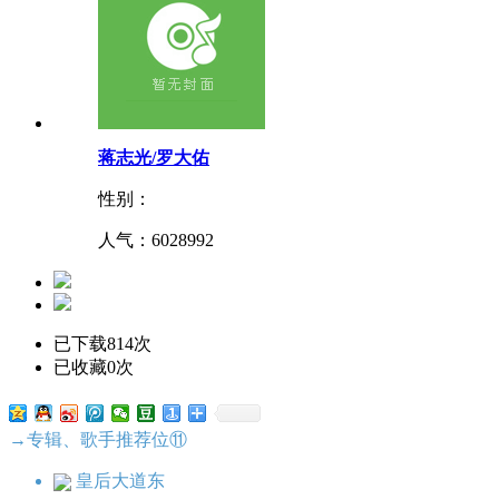
蒋志光/罗大佑
性别：
人气：
6028992
已下载814次
已收藏0次
→专辑、歌手推荐位⑪
皇后大道东