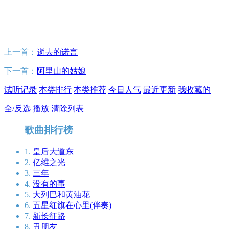
上一首：
逝去的诺言
下一首：
阿里山的姑娘
试听记录
本类排行
本类推荐
今日人气
最近更新
我收藏的
全/反选
播放
清除列表
歌曲排行榜
1.
皇后大道东
2.
亿维之光
3.
三年
4.
没有的事
5.
大列巴和黄油花
6.
五星红旗在心里(伴奏)
7.
新长征路
8.
丑朋友