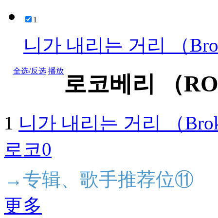
1
니가 내리는 거리 （Bro
全选/反选
播放
로코베리 （RO
1
니가 내리는 거리 （Bro
로코0
→专辑、歌手推荐位⑪
更多