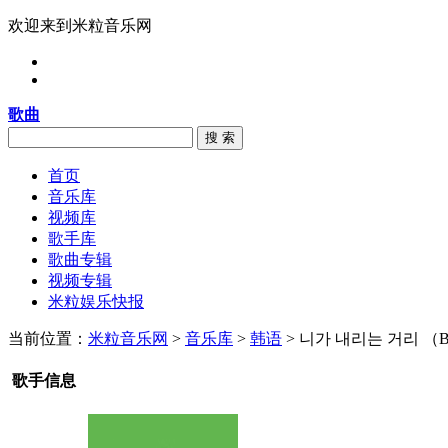
欢迎来到米粒音乐网
歌曲
搜 索
首页
音乐库
视频库
歌手库
歌曲专辑
视频专辑
米粒娱乐快报
当前位置：
米粒音乐网
>
音乐库
>
韩语
> 니가 내리는 거리 （B
歌手信息