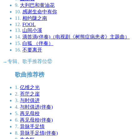
9.
大列巴和黄油花
10.
感谢生命中有你
11.
相约陇之南
12.
FOOL
13.
山间小溪
14.
滴答滴(伴奏)（电视剧《树熊症病患者》主题曲）
15.
白狐 （伴奏）
16.
不要离开
→专辑、歌手推荐位⑫
歌曲推荐榜
1.
亿维之光
2.
苍茫之崖
3.
与时俱进
4.
与时俱进(伴奏)
5.
再见母校
6.
再见母校(伴奏)
7.
异脉手足情
8.
异脉手足情(伴奏)