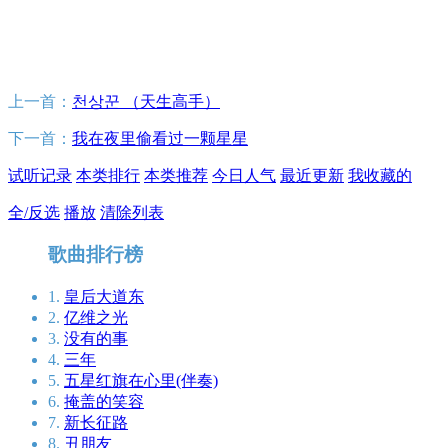
上一首：
천상꾼 （天生高手）
下一首：
我在夜里偷看过一颗星星
试听记录
本类排行
本类推荐
今日人气
最近更新
我收藏的
全/反选
播放
清除列表
歌曲排行榜
1.
皇后大道东
2.
亿维之光
3.
没有的事
4.
三年
5.
五星红旗在心里(伴奏)
6.
掩盖的笑容
7.
新长征路
8.
丑朋友