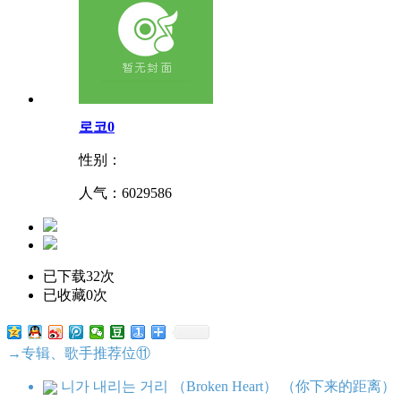
로코0
性别：
人气：
6029586
已下载32次
已收藏0次
→专辑、歌手推荐位⑪
니가 내리는 거리 （Broken Heart） （你下来的距离）