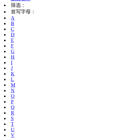
筛选：
首写字母：
A
B
C
D
E
F
G
H
I
J
K
L
M
N
O
P
Q
R
S
T
U
V