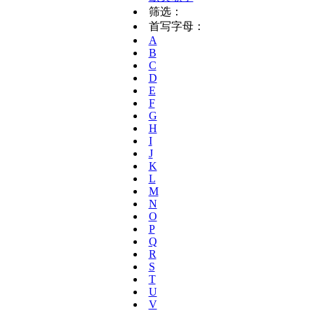
筛选：
首写字母：
A
B
C
D
E
F
G
H
I
J
K
L
M
N
O
P
Q
R
S
T
U
V