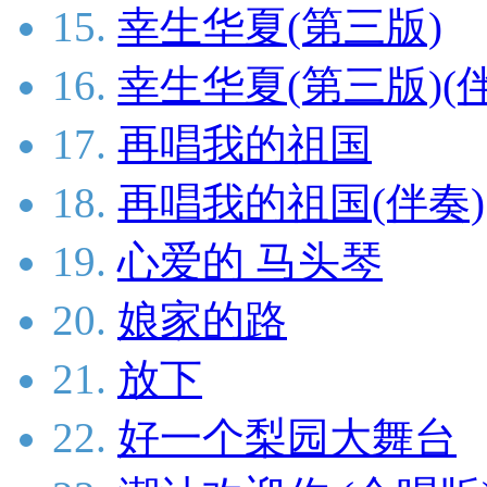
15.
幸生华夏(第三版)
16.
幸生华夏(第三版)(
17.
再唱我的祖国
18.
再唱我的祖国(伴奏)
19.
心爱的 马头琴
20.
娘家的路
21.
放下
22.
好一个梨园大舞台