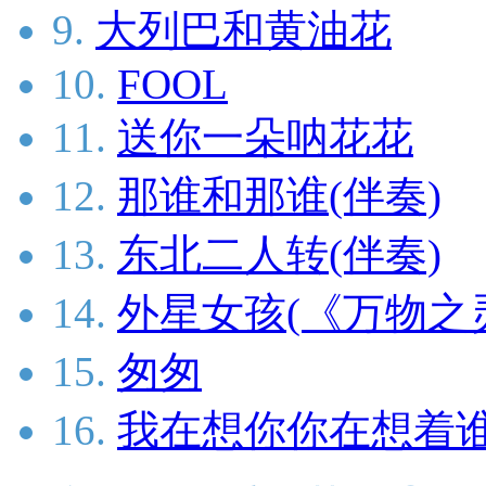
9.
大列巴和黄油花
10.
FOOL
11.
送你一朵呐花花
12.
那谁和那谁(伴奏)
13.
东北二人转(伴奏)
14.
外星女孩(《万物之
15.
匆匆
16.
我在想你你在想着谁