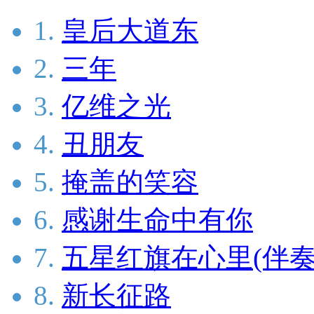
1.
皇后大道东
2.
三年
3.
亿维之光
4.
丑朋友
5.
掩盖的笑容
6.
感谢生命中有你
7.
五星红旗在心里(伴奏
8.
新长征路