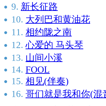
9.
新长征路
10.
大列巴和黄油花
11.
相约陇之南
12.
心爱的 马头琴
13.
山间小溪
14.
FOOL
15.
相见(伴奏)
16.
哥们就是我和你(混