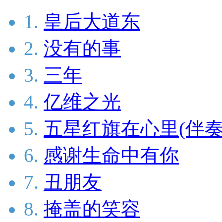
1.
皇后大道东
2.
没有的事
3.
三年
4.
亿维之光
5.
五星红旗在心里(伴奏
6.
感谢生命中有你
7.
丑朋友
8.
掩盖的笑容