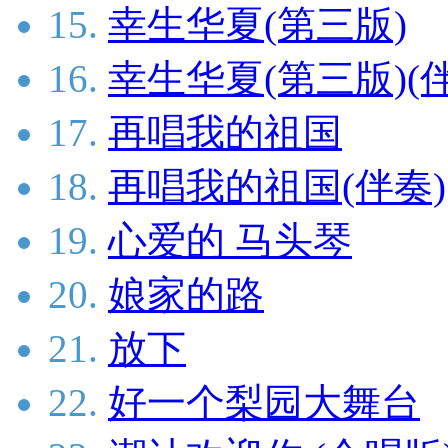
15.
幸生华夏(第三版)
16.
幸生华夏(第三版)(
17.
再唱我的祖国
18.
再唱我的祖国(伴奏)
19.
心爱的 马头琴
20.
娘家的路
21.
放下
22.
好一个梨园大舞台