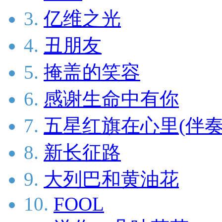
3.
亿维之光
4.
丑朋友
5.
掩盖的笑容
6.
感谢生命中有你
7.
五星红旗在心里(伴奏
8.
新长征路
9.
大列巴和黄油花
10.
FOOL