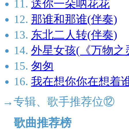
11.
送你一朵呐花花
12.
那谁和那谁(伴奏)
13.
东北二人转(伴奏)
14.
外星女孩(《万物之
15.
匆匆
16.
我在想你你在想着谁
→专辑、歌手推荐位⑫
歌曲推荐榜