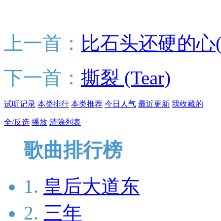
上一首：
比石头还硬的心(
下一首：
撕裂 (Tear)
试听记录
本类排行
本类推荐
今日人气
最近更新
我收藏的
全/反选
播放
清除列表
歌曲排行榜
1.
皇后大道东
2.
三年